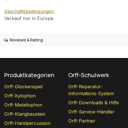
Geschäftsbedingungen
Verkauf nur in Europa
Reviews & Rating
Produktkategorien
Orff-Schulwerk
Orff-Glockenspiel
Orff-Reparatur-
Informations-System
Orff-Xylophon
Orff-Downloads & Hilfe
Orff-Metallophon
Orff-Service-Händler
Orff-Klangbaustein
Orff-Partner
Orff-Handpercussion