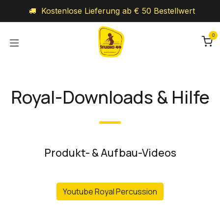
Zum Inhalt springen
Kostenlose Lieferung ab € 50 Bestellwert
0
Royal-Downloads & Hilfe
Produkt- & Aufbau-Videos
Youtube Royal Percussion