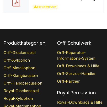
Herunterladen
Produktkategorien
Orff-Schulwerk
Orff-Glockenspiel
Orff-Reparatur-
Informations-System
Orff-Xylophon
Orff-Downloads & Hilfe
Orff-Metallophon
Orff-Service-Händler
Orff-Klangbaustein
Orff-Partner
Orff-Handpercussion
Royal-Glockenspiel
Royal Percussion
Royal-Xylophon
Royal-Downloads & Hilfe
Royal-Marimbaphon