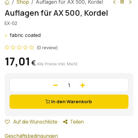
Shop
Auflagen für AX 500, Kordel
Auflagen für AX 500, Kordel
EX-02
♪
fabric coated
(0 review)
17,01
€
Alle Preise inkl. MwSt.
In den Warenkorb
Auf die Wunschliste
Teilen
Geschäftsbedingungen