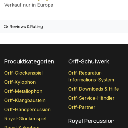
Verkauf nur in Europa
Reviews & Rating
Produktkategorien
Orff-Schulwerk
Orff-Glockenspiel
Orff-Reparatur-
Informations-System
Orff-Xylophon
Orff-Downloads & Hilfe
Orff-Metallophon
Orff-Service-Händler
Orff-Klangbaustein
Orff-Partner
Orff-Handpercussion
Royal-Glockenspiel
Royal Percussion
Royal-Xylophon