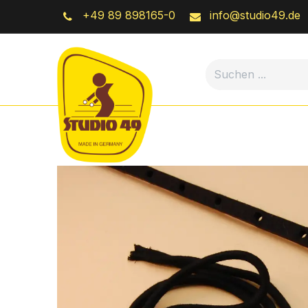
Zum Inhalt springen
+49 89 898165-0
info@studio49.de
Online-Shop