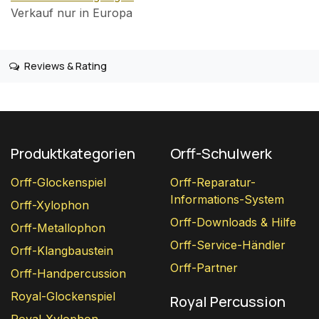
Verkauf nur in Europa
Reviews & Rating
Produktkategorien
Orff-Schulwerk
Orff-Glockenspiel
Orff-Reparatur-
Informations-System
Orff-Xylophon
Orff-Downloads & Hilfe
Orff-Metallophon
Orff-Service-Händler
Orff-Klangbaustein
Orff-Partner
Orff-Handpercussion
Royal-Glockenspiel
Royal Percussion