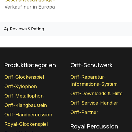
Verkauf nur in Europa
Reviews & Rating
Produktkategorien
Orff-Schulwerk
Orff-Glockenspiel
Orff-Reparatur-
Informations-System
Orff-Xylophon
Orff-Downloads & Hilfe
Orff-Metallophon
Orff-Service-Händler
Orff-Klangbaustein
Orff-Partner
Orff-Handpercussion
Royal-Glockenspiel
Royal Percussion