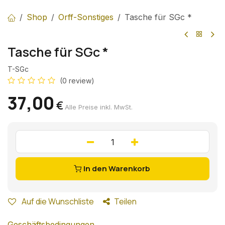
Shop
Orff-Sonstiges
Tasche für SGc *
Tasche für SGc *
T-SGc
(0 review)
37,00
€
Alle Preise inkl. MwSt.
In den Warenkorb
Auf die Wunschliste
Teilen
Geschäftsbedingungen