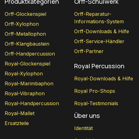
Produktkategorien
Orff-Schulwerk
Orff-Glockenspiel
Orff-Reparatur-
Informations-System
Orff-Xylophon
Orff-Downloads & Hilfe
Orff-Metallophon
Orff-Service-Händler
Orff-Klangbaustein
Orff-Partner
Orff-Handpercussion
Royal-Glockenspiel
Royal Percussion
Royal-Xylophon
Royal-Downloads & Hilfe
Royal-Marimbaphon
Royal Pro-Shops
Royal-Vibraphon
Royal-Handpercussion
Royal-Testimonials
Royal-Mallet
Über uns
Ersatzteile
Identität