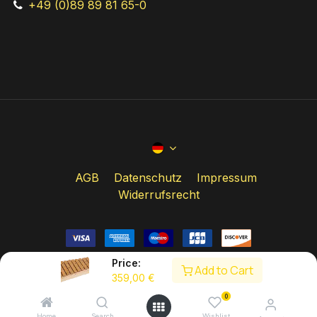
+49 (0)89 89 81 65-0
AGB
Datenschutz
Impressum
Widerrufsrecht
Price:
Add to Cart
359,00
€
Copyright © Studio 49
0
Home
Search
Wishlist