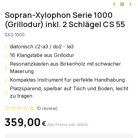
Sopran-Xylophon Serie 1000
(Grillodur) inkl. 2 Schlägel CS 55
SXG 1000
♪
diatonisch c2-a3 / do2 - la3
♪
16 Klangstäbe aus Grillodur
Resonanzkasten aus Birkenholz mit schwacher
♪
Maserung
♪
Kompaktes Instrument für perfekte Handhabung
Platzsparend, spielbar auf Tisch und Boden, leicht
♪
zu tragen
(0 review)
359,00
€
Alle Preise inkl. MwSt.