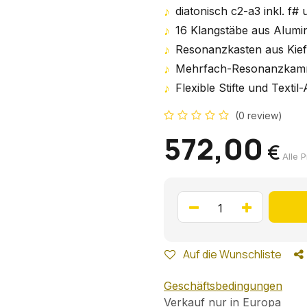
♪
diatonisch c2-a3 inkl. f#
♪
16 Klangstäbe aus Alumi
♪
Resonanzkasten aus Kief
♪
Mehrfach-Resonanzkamm
♪
Flexible Stifte und Textil
(0 review)
572,00
€
Alle P
Auf die Wunschliste
Geschäftsbedingungen
Verkauf nur in Europa