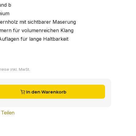
 und b
nium
ernholz mit sichtbarer Maserung
ern für volumenreichen Klang
-Auflagen für lange Haltbarkeit
reise inkl. MwSt.
In den Warenkorb
Teilen