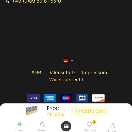
+49 (0)89 89 81 65-0
AGB
Datenschutz
Impressum
Widerrufsrecht
Price:
Add to Cart
414,00
€
Copyright © Studio 49
0
Home
Search
Wishlist
Account