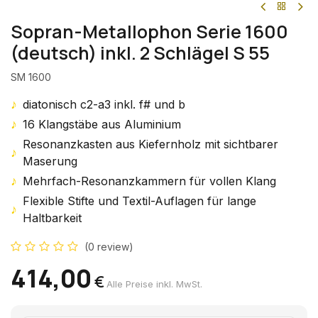
Sopran-Metallophon Serie 1600
(deutsch) inkl. 2 Schlägel S 55
SM 1600
♪
diatonisch c2-a3 inkl. f# und b
♪
16 Klangstäbe aus Aluminium
Resonanzkasten aus Kiefernholz mit sichtbarer
♪
Maserung
♪
Mehrfach-Resonanzkammern für vollen Klang
Flexible Stifte und Textil-Auflagen für lange
♪
Haltbarkeit
(0 review)
414,00
€
Alle Preise inkl. MwSt.