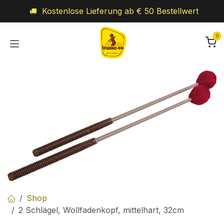
Zum Inhalt springen
Kostenlose Lieferung ab € 50 Bestellwert
0
Shop
2 Schlägel, Wollfadenkopf, mittelhart, 32cm