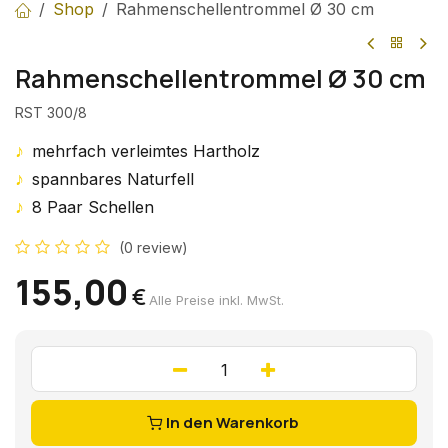
Shop
Rahmenschellentrommel Ø 30 cm
Rahmenschellentrommel Ø 30 cm
RST 300/8
♪
mehrfach verleimtes Hartholz
♪
spannbares Naturfell
♪
8 Paar Schellen
(0 review)
155,00
€
Alle Preise inkl. MwSt.
In den Warenkorb