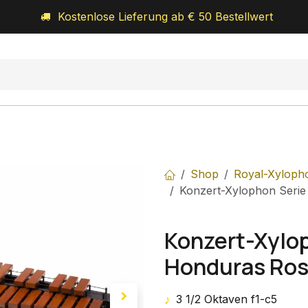
Kostenlose Lieferung ab € 50 Bestellwert
Orff-Schulwerk
Royal-Percussion
Über uns
Shop
Royal-Xyloph
Konzert-Xylophon Serie
Konzert-Xylop
Honduras Ros
♪
3 1/2 Oktaven f1-c5