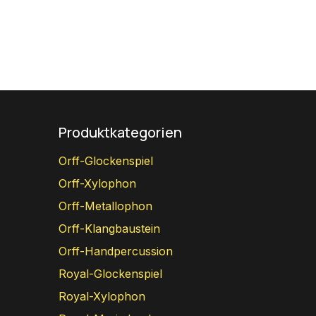
Produktkategorien
Orff-Glockenspiel
Orff-Xylophon
Orff-Metallophon
Orff-Klangbaustein
Orff-Handpercussion
Royal-Glockenspiel
Royal-Xylophon