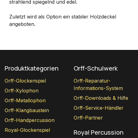
strahlend spiegelnd und edel.
Zuletzt wird als Option ein stabiler Holzdeckel
angeboten.
Produktkategorien
Orff-Schulwerk
Orff-Glockenspiel
Orff-Reparatur-
Informations-System
Orff-Xylophon
Orff-Downloads & Hilfe
Orff-Metallophon
Orff-Service-Händler
Orff-Klangbaustein
Orff-Partner
Orff-Handpercussion
Royal-Glockenspiel
Royal Percussion