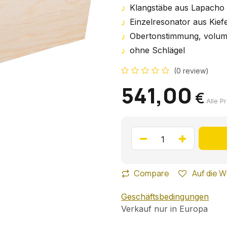
♪
Klangstäbe aus Lapach
♪
Einzelresonator aus Kief
♪
Obertonstimmung, volum
♪
ohne Schlägel
(0 review)
541,00
€
Alle P
Compare
Auf die W
Geschäftsbedingungen
Verkauf nur in Europa