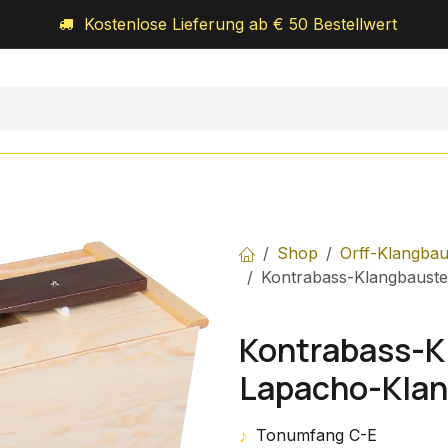
Kostenlose Lieferung ab € 50 Bestellwert
Orff-Schulwerk
Royal-Percussion
Über uns
Shop
Orff-Klangbau
Kontrabass-Klangbauste
Kontrabass-K
Lapacho-Klan
♪
Tonumfang C-E