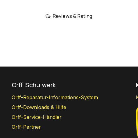
Reviews & Rating
Orff-Schulwerk
Orff-Reparatur-Informations-System
Orff-Downloads & Hilfe
Orff-Service-Händler
Orff-Partner