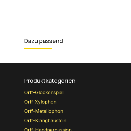
Dazu passend
Produktkategorien
Orff-Glockenspiel
Orff-Xylophon
Orff-Metallophon
Orff-Klangbaustein
Orff-Handpercussion