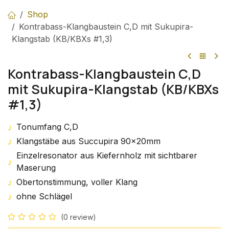
Shop
Kontrabass-Klangbaustein C,D mit Sukupira-
Klangstab (KB/KBXs #1,3)
Kontrabass-Klangbaustein C,D
mit Sukupira-Klangstab (KB/KBXs
#1,3)
♪
Tonumfang C,D
♪
Klangstäbe aus Succupira 90x20mm
Einzelresonator aus Kiefernholz mit sichtbarer
♪
Maserung
♪
Obertonstimmung, voller Klang
♪
ohne Schlägel
(0 review)