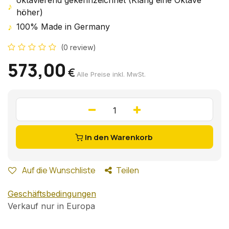
oktavierend gekennzeichnet (Klang eine Oktave
♪
höher)
♪
100% Made in Germany
(0 review)
573,00
€
Alle Preise inkl. MwSt.
In den Warenkorb
Auf die Wunschliste
Teilen
Geschäftsbedingungen
Verkauf nur in Europa