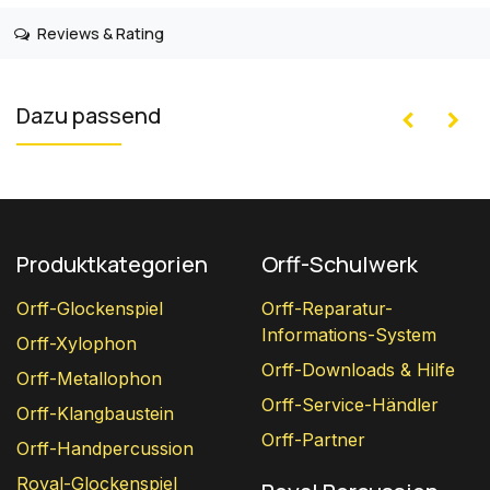
Reviews & Rating
Dazu passend
Produktkategorien
Orff-Schulwerk
Orff-Glockenspiel
Orff-Reparatur-
Informations-System
Orff-Xylophon
Orff-Downloads & Hilfe
Orff-Metallophon
Orff-Service-Händler
Orff-Klangbaustein
Orff-Partner
Orff-Handpercussion
Royal-Glockenspiel