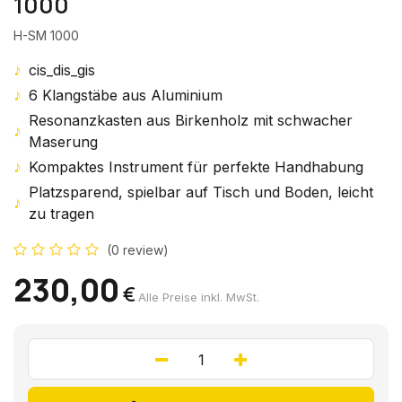
1000
H-SM 1000
♪
cis_dis_gis
♪
6 Klangstäbe aus Aluminium
Resonanzkasten aus Birkenholz mit schwacher
♪
Maserung
♪
Kompaktes Instrument für perfekte Handhabung
Platzsparend, spielbar auf Tisch und Boden, leicht
♪
zu tragen
(0 review)
230,00
€
Alle Preise inkl. MwSt.