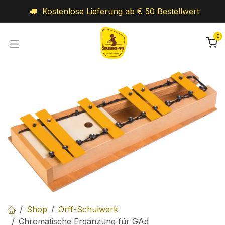
Zum Inhalt springen
Kostenlose Lieferung ab € 50 Bestellwert
0
Shop
Orff-Schulwerk
Chromatische Ergänzung für GAd