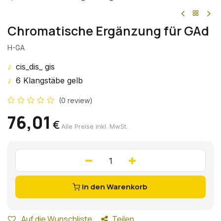
Chromatische Ergänzung für GAd
H-GA
♪
cis_dis_ gis
♪
6 Klangstäbe gelb
(0 review)
76,01
€
Alle Preise inkl. MwSt.
In den Warenkorb
Auf die Wunschliste
Teilen