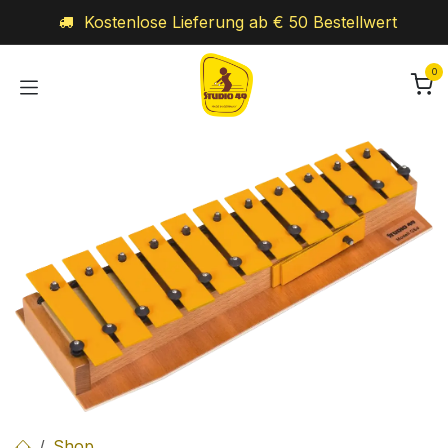
Zum Inhalt springen
Kostenlose Lieferung ab € 50 Bestellwert
0
Shop