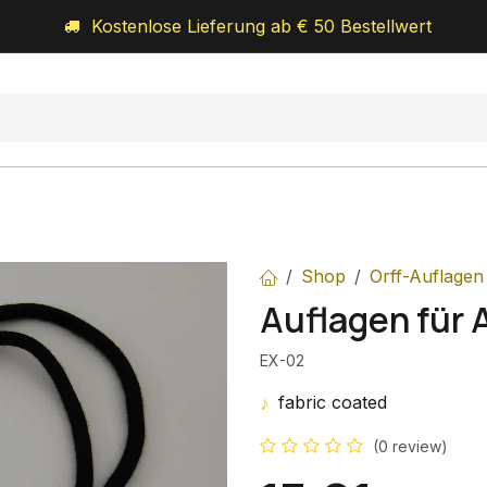
Kostenlose Lieferung ab € 50 Bestellwert
Orff-Schulwerk
Royal-Percussion
Über uns
Shop
Orff-Auflagen
Auflagen für 
EX-02
♪
fabric coated
(0 review)