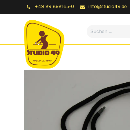
Zum Inhalt springen
+49 89 898165-0
info@studio49.de
Online-Shop