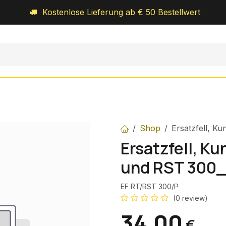
Kostenlose Lieferung ab € 50 Bestellwert
Orff-Schulwerk
Royal-Percussion
Über uns
Shop
Ersatzfell, K
Ersatzfell, Ku
und RST 300
EF RT/RST 300/P
(0 review)
34,00
€