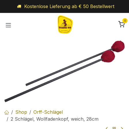
Zum Inhalt springen
Kostenlose Lieferung ab € 50 Bestellwert
0
Shop
Orff-Schlägel
2 Schlägel, Wollfadenkopf, weich, 28cm