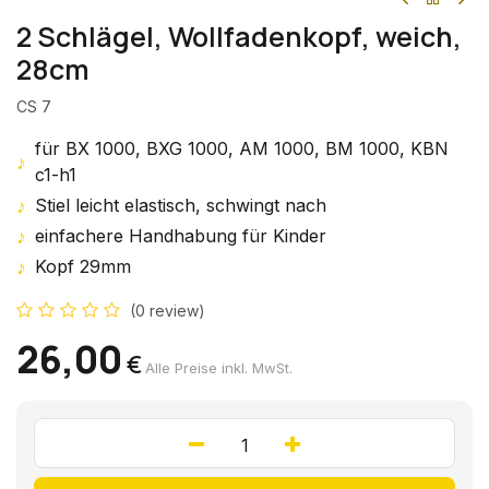
2 Schlägel, Wollfadenkopf, weich,
28cm
CS 7
für BX 1000, BXG 1000, AM 1000, BM 1000, KBN
♪
c1-h1
♪
Stiel leicht elastisch, schwingt nach
♪
einfachere Handhabung für Kinder
♪
Kopf 29mm
(0 review)
26,00
€
Alle Preise inkl. MwSt.