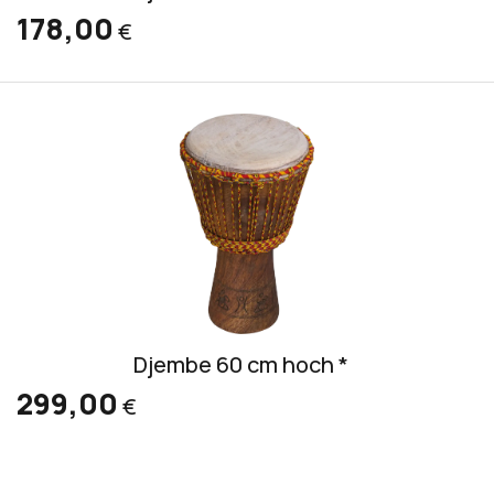
178,00
€
Djembe 60 cm hoch *
299,00
€