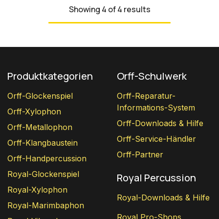
Showing 4 of 4 results
Produktkategorien
Orff-Schulwerk
Orff-Glockenspiel
Orff-Reparatur-
Informations-System
Orff-Xylophon
Orff-Downloads & Hilfe
Orff-Metallophon
Orff-Service-Händler
Orff-Klangbaustein
Orff-Partner
Orff-Handpercussion
Royal-Glockenspiel
Royal Percussion
Royal-Xylophon
Royal-Downloads & Hilfe
Royal-Marimbaphon
Royal Pro-Shops