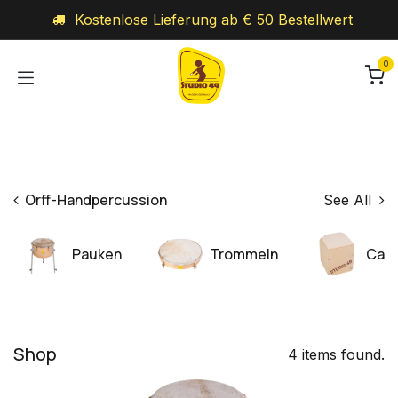
Zum Inhalt springen
Kostenlose Lieferung ab € 50 Bestellwert
0
Orff-Handpercussion
See All
Pauken
Trommeln
Cajo
Shop
4 items found.