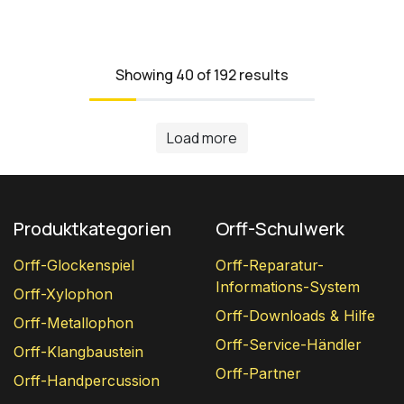
Showing 40 of 192 results
Load more
Produktkategorien
Orff-Schulwerk
Orff-Glockenspiel
Orff-Reparatur-
Informations-System
Orff-Xylophon
Orff-Downloads & Hilfe
Orff-Metallophon
Orff-Service-Händler
Orff-Klangbaustein
Orff-Partner
Orff-Handpercussion