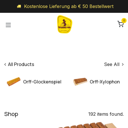
Zum Inhalt springen
Kostenlose Lieferung ab € 50 Bestellwert
0
All Products
See All
Orff-Glockenspiel
Orff-Xylophon
Shop
192 items found.