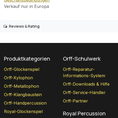
Verkauf nur in Europa
Reviews & Rating
Produktkategorien
Orff-Schulwerk
Orff-Glockenspiel
Orff-Reparatur-
Informations-System
Orff-Xylophon
Orff-Downloads & Hilfe
Orff-Metallophon
Orff-Service-Händler
Orff-Klangbaustein
Orff-Partner
Orff-Handpercussion
Royal-Glockenspiel
Royal Percussion