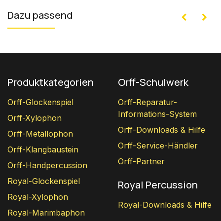
Dazu passend
Produktkategorien
Orff-Schulwerk
Orff-Glockenspiel
Orff-Reparatur-
Informations-System
Orff-Xylophon
Orff-Downloads & Hilfe
Orff-Metallophon
Orff-Service-Händler
Orff-Klangbaustein
Orff-Partner
Orff-Handpercussion
Royal-Glockenspiel
Royal Percussion
Royal-Xylophon
Royal-Downloads & Hilfe
Royal-Marimbaphon