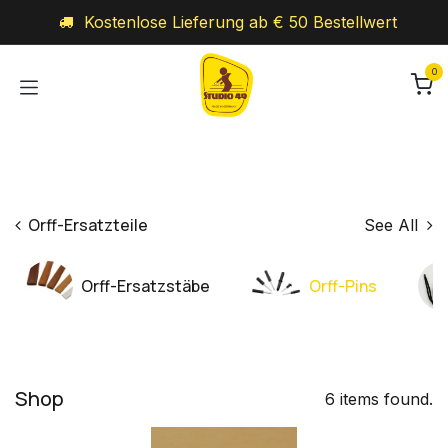
Zum Inhalt springen
Kostenlose Lieferung ab € 50 Bestellwert
0
Orff-Ersatzteile
See All
Orff-Ersatzstäbe
Orff-Pins
Shop
6 items found.