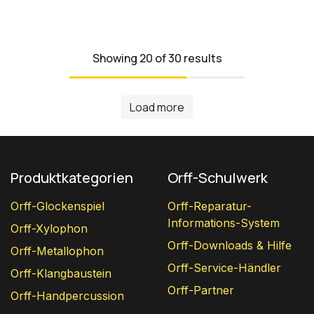
Showing 20 of 30 results
Load more
Produktkategorien
Orff-Schulwerk
Orff-Glockenspiel
Orff-Reparatur-
Informations-System
Orff-Xylophon
Orff-Downloads & Hilfe
Orff-Metallophon
Orff-Service-Händler
Orff-Klangbaustein
Orff-Partner
Orff-Handpercussion