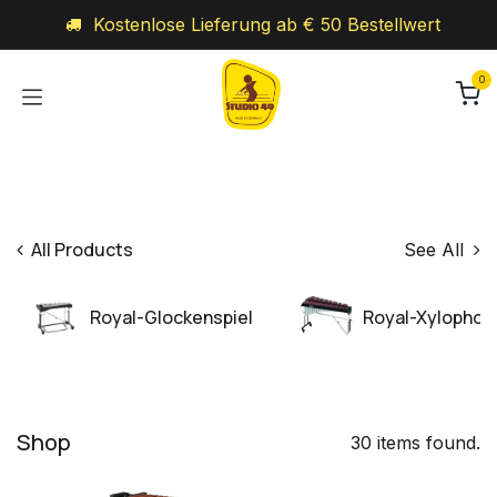
Zum Inhalt springen
Kostenlose Lieferung ab € 50 Bestellwert
0
All Products
See All
Royal-Glockenspiel
Royal-Xylophon
Shop
30 items found.