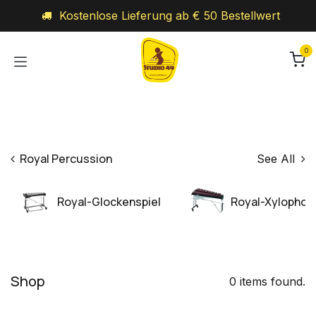
Zum Inhalt springen
Kostenlose Lieferung ab € 50 Bestellwert
0
Royal Percussion
See All
Royal-Glockenspiel
Royal-Xylophon
Shop
0 items found.