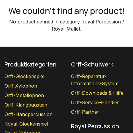
We couldn't find any product!
No product defined in category
Royal Percussion /
Royal-Mallet
.
Produktkategorien
Orff-Schulwerk
Orff-Glockenspiel
Orff-Reparatur-
Informations-System
Orff-Xylophon
Orff-Downloads & Hilfe
Orff-Metallophon
Orff-Service-Händler
Orff-Klangbaustein
Orff-Partner
Orff-Handpercussion
Royal-Glockenspiel
Royal Percussion