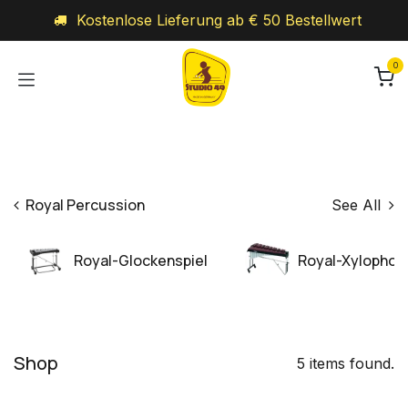
Zum Inhalt springen
Kostenlose Lieferung ab € 50 Bestellwert
0
Royal Percussion
See All
Royal-Glockenspiel
Royal-Xylophon
Shop
5 items found.