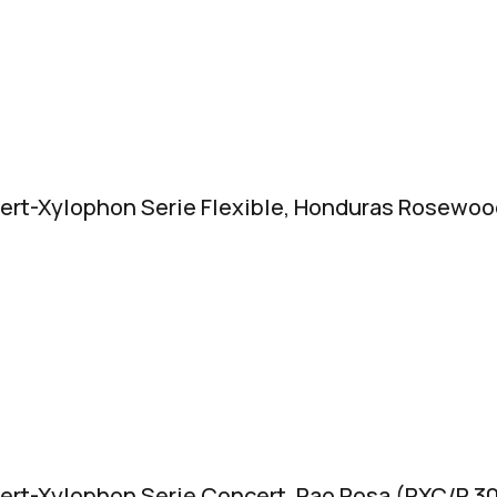
ert-Xylophon Serie Flexible, Honduras Rosewoo
ert-Xylophon Serie Concert, Pao Rosa (RXC/R 3