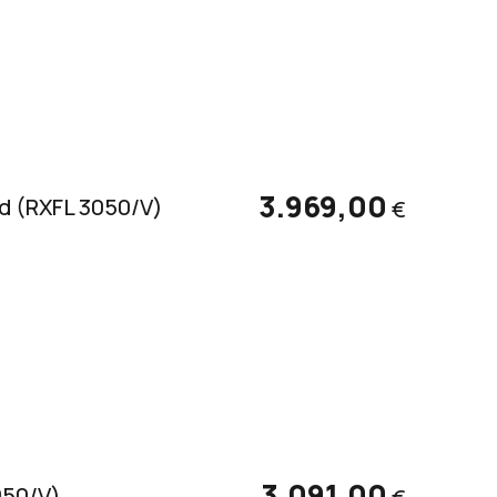
3.969,00
d (RXFL 3050/V)
€
3.091,00
050/V)