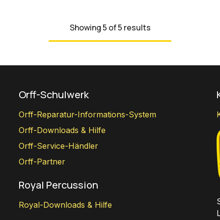
Showing 5 of 5 results
Orff-Schulwerk
Orff-Reparatur-Informations-System
Orff-Downloads & Hilfe
Orff-Service-Händler
Orff-Partner
Royal Percussion
Royal-Downloads & Hilfe