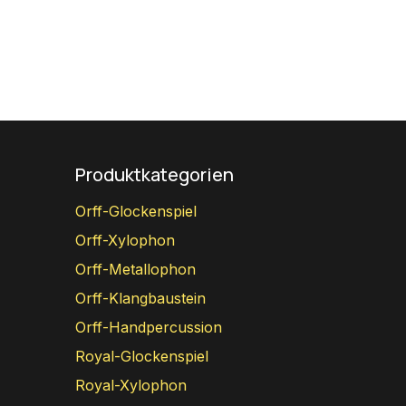
Produktkategorien
Orff-Glockenspiel
Orff-Xylophon
Orff-Metallophon
Orff-Klangbaustein
Orff-Handpercussion
Royal-Glockenspiel
Royal-Xylophon