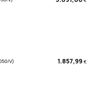
€
1.857,99
3050/V)
€