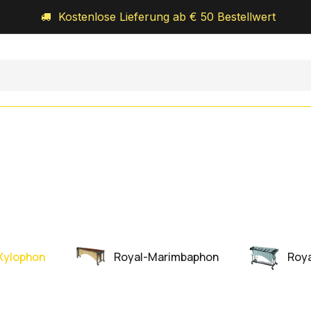
Kostenlose Lieferung ab € 50 Bestellwert
Orff-Schulwerk
Royal-Percussion
Über uns
Xylophon
Royal-Marimbaphon
Roya