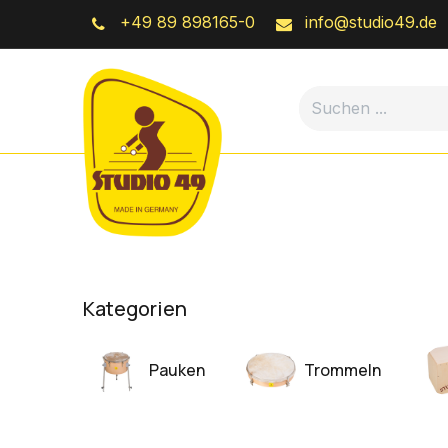
Zum Inhalt springen
+49 89 898165-0
info@studio49.de
Online-Shop
Kategorien
Pauken
Trommeln