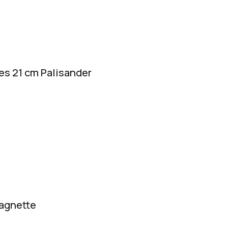
es 21 cm Palisander
agnette