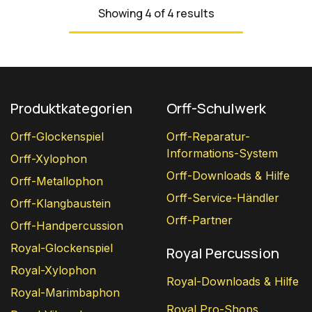
Showing 4 of 4 results
Produktkategorien
Orff-Schulwerk
Orff-Glockenspiel
Orff-Reparatur-
Informations-System
Orff-Xylophon
Orff-Downloads & Hilfe
Orff-Metallophon
Orff-Service-Händler
Orff-Klangbaustein
Orff-Partner
Orff-Handpercussion
Royal-Glockenspiel
Royal Percussion
Royal-Xylophon
Royal-Downloads & Hilfe
Royal-Marimbaphon
Royal Pro-Shops