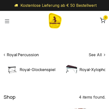
Zum Inhalt springen
Kostenlose Lieferung ab € 50 Bestellwert
0
Royal Percussion
See All
Royal-Glockenspiel
Royal-Xylophon
Shop
4 items found.