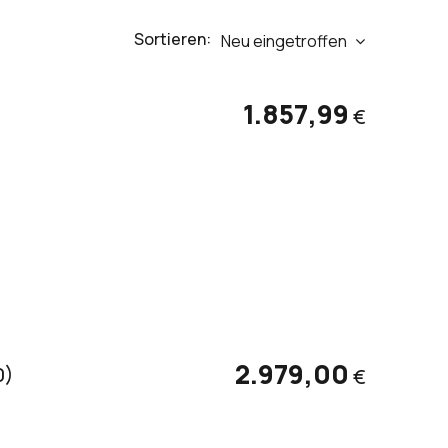
Sortieren:
Neu eingetroffen
1.857,99
€
2.979,00
0)
€