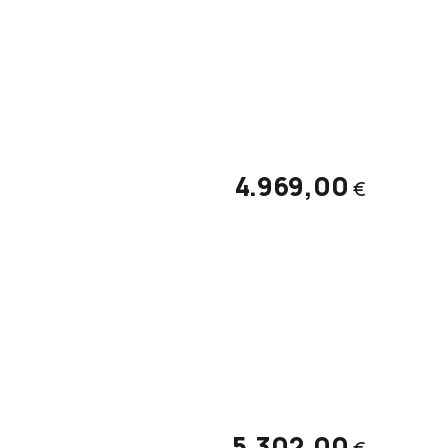
4.969,00
€
5.302,00