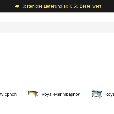
Kostenlose Lieferung ab € 50 Bestellwert
Orff-Schulwerk
Royal-Percussion
Über uns
Xylophon
Royal-Marimbaphon
Roya